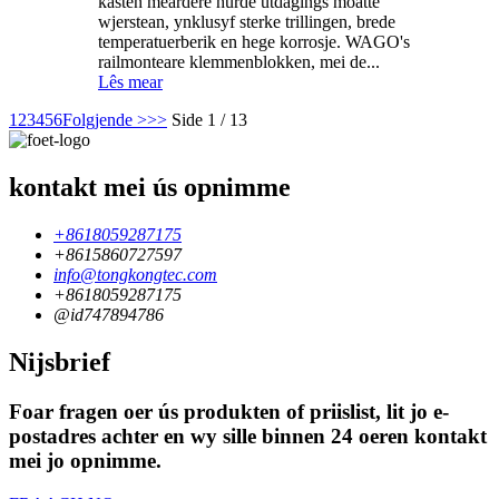
kasten meardere hurde útdagings moatte
wjerstean, ynklusyf sterke trillingen, brede
temperatuerberik en hege korrosje. WAGO's
railmonteare klemmenblokken, mei de...
Lês mear
1
2
3
4
5
6
Folgjende >
>>
Side 1 / 13
kontakt mei ús opnimme
+8618059287175
+8615860727597
info@tongkongtec.com
+8618059287175
@id747894786
Nijsbrief
Foar fragen oer ús produkten of priislist, lit jo e-
postadres achter en wy sille binnen 24 oeren kontakt
mei jo opnimme.