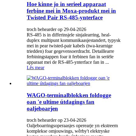
Hoe kinne jo in serieel apparaat
ferbine mei in Moxa-produkt mei in
Twisted Pair RS-485-ynterface
troch behearder op 29-04-2026
RS-485 is in differinsjele sinjalearring, heal-
duplex multipunt kommunikaasjestandert, typysk
mei in pear twisted-pair kabels (twa-kearnige
triedden) foar gegevensoerdracht. Detaillearre
ferbiningstappen foar it ferbinen fan in seriële
apparaat mei de RS-485-ynterface fan in ...
Lês mear
WAGO-terminalblokken foldogge
oan 'e ultime útdagings fan
oaljeboarjen
troch behearder op 23-04-2026
Oaljeboarringsoperaasjes operearje yn ekstreem
komplekse omjouwings, wêrby't elektryske