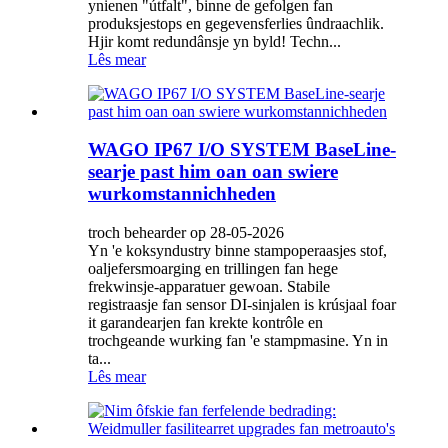
ynienen "útfalt", binne de gefolgen fan
produksjestops en gegevensferlies ûndraachlik.
Hjir komt redundânsje yn byld! Techn...
Lês mear
WAGO IP67 I/O SYSTEM BaseLine-
searje past him oan oan swiere
wurkomstannichheden
troch behearder op 28-05-2026
Yn 'e koksyndustry binne stampoperaasjes stof,
oaljefersmoarging en trillingen fan hege
frekwinsje-apparatuer gewoan. Stabile
registraasje fan sensor DI-sinjalen is krúsjaal foar
it garandearjen fan krekte kontrôle en
trochgeande wurking fan 'e stampmasine. Yn in
ta...
Lês mear