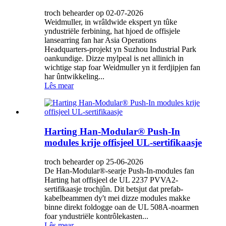
troch behearder op 02-07-2026
Weidmuller, in wrâldwide ekspert yn tûke
yndustriële ferbining, hat hjoed de offisjele
lansearring fan har Asia Operations
Headquarters-projekt yn Suzhou Industrial Park
oankundige. Dizze mylpeal is net allinich in
wichtige stap foar Weidmuller yn it ferdjipjen fan
har ûntwikkeling...
Lês mear
Harting Han-Modular® Push-In
modules krije offisjeel UL-sertifikaasje
troch behearder op 25-06-2026
De Han-Modular®-searje Push-In-modules fan
Harting hat offisjeel de UL 2237 PVVA2-
sertifikaasje trochjûn. Dit betsjut dat prefab-
kabelbeammen dy't mei dizze modules makke
binne direkt foldogge oan de UL 508A-noarmen
foar yndustriële kontrôlekasten...
Lês mear