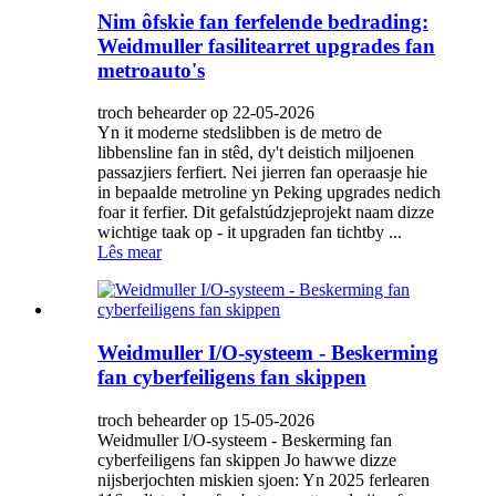
Nim ôfskie fan ferfelende bedrading:
Weidmuller fasilitearret upgrades fan
metroauto's
troch behearder op 22-05-2026
Yn it moderne stedslibben is de metro de
libbensline fan in stêd, dy't deistich miljoenen
passazjiers ferfiert. Nei jierren fan operaasje hie
in bepaalde metroline yn Peking upgrades nedich
foar it ferfier. Dit gefalstúdzjeprojekt naam dizze
wichtige taak op - it upgraden fan tichtby ...
Lês mear
Weidmuller I/O-systeem - Beskerming
fan cyberfeiligens fan skippen
troch behearder op 15-05-2026
Weidmuller I/O-systeem - Beskerming fan
cyberfeiligens fan skippen Jo hawwe dizze
nijsberjochten miskien sjoen: Yn 2025 ferlearen